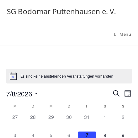
Zum
SG Bodomar Puttenhausen e. V.
Inhalt
springen
Menü
Es sind keine anstehenden Veranstaltungen vorhanden.
7/8/2026
V
V
S
M
e
u
e
D
o
K
M
D
M
D
F
S
c
S
r
r
n
a
h
a
a
0
0
0
0
0
0
0
27
28
29
30
31
1
2
a
t
a
e
n
t
l
V
V
V
V
V
V
V
u
n
s
e
e
e
e
e
e
e
e
m
0
0
0
0
0
0
0
3
4
5
6
7
8
9
s